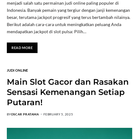
menjadi salah satu permainan judi online paling populer di
Indonesia. Banyak pemain yang tergiur dengan janji kemenangan
besar, terutama jackpot progresif yang terus bertambah nilainya.
Berikut adalah cara-cara untuk meningkatkan peluang Anda
mendapatkan jackpot di slot pulsa: Pilih…
READ MORE
JUDI ONLINE
Main Slot Gacor dan Rasakan
Sensasi Kemenangan Setiap
Putaran!
BY
OSCAR PRATAMA
FEBRUARY 5, 2025