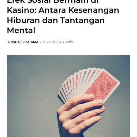
Efek Sosial Bermain di
Kasino: Antara Kesenangan
Hiburan dan Tantangan
Mental
BY
OSCAR PRATAMA
SEPTEMBER 9, 2025