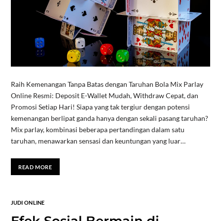
Raih Kemenangan Tanpa Batas dengan Taruhan Bola Mix Parlay
Online Resmi: Deposit E-Wallet Mudah, Withdraw Cepat, dan
Promosi Setiap Hari! Siapa yang tak tergiur dengan potensi
kemenangan berlipat ganda hanya dengan sekali pasang taruhan?
Mix parlay, kombinasi beberapa pertandingan dalam satu
taruhan, menawarkan sensasi dan keuntungan yang luar…
READ MORE
JUDI ONLINE