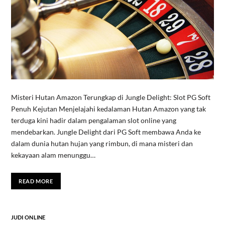
Misteri Hutan Amazon Terungkap di Jungle Delight: Slot PG Soft
Penuh Kejutan Menjelajahi kedalaman Hutan Amazon yang tak
terduga kini hadir dalam pengalaman slot online yang
mendebarkan. Jungle Delight dari PG Soft membawa Anda ke
dalam dunia hutan hujan yang rimbun, di mana misteri dan
kekayaan alam menunggu…
READ MORE
JUDI ONLINE