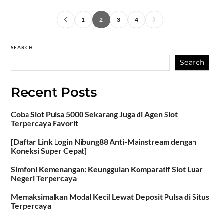
1
2
3
4
SEARCH
Search
Recent Posts
Coba Slot Pulsa 5000 Sekarang Juga di Agen Slot
Terpercaya Favorit
[Daftar Link Login Nibung88 Anti-Mainstream dengan
Koneksi Super Cepat]
Simfoni Kemenangan: Keunggulan Komparatif Slot Luar
Negeri Terpercaya
Memaksimalkan Modal Kecil Lewat Deposit Pulsa di Situs
Terpercaya