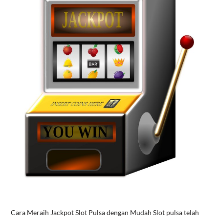
Cara Meraih Jackpot Slot Pulsa dengan Mudah Slot pulsa telah