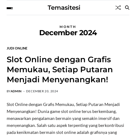
Temasitesi
MONTH
December 2024
JUDI ONLINE
Slot Online dengan Grafis
Memukau, Setiap Putaran
Menjadi Menyenangkan!
BY
ADMIN
DECEMBER 20, 2024
Slot Online dengan Grafis Memukau, Setiap Putaran Menjadi
Menyenangkan! Dunia game slot online terus berkembang,
menawarkan pengalaman bermain yang semakin imersif dan
menyenangkan. Salah satu aspek terpenting yang berkontribusi
pada kenikmatan bermain slot online adalah grafisnya yang