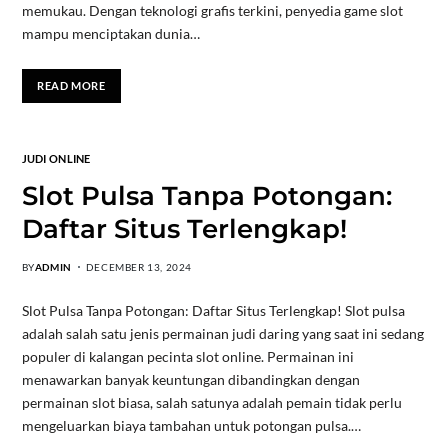
memukau. Dengan teknologi grafis terkini, penyedia game slot
mampu menciptakan dunia…
READ MORE
JUDI ONLINE
Slot Pulsa Tanpa Potongan:
Daftar Situs Terlengkap!
BY
ADMIN
DECEMBER 13, 2024
Slot Pulsa Tanpa Potongan: Daftar Situs Terlengkap! Slot pulsa
adalah salah satu jenis permainan judi daring yang saat ini sedang
populer di kalangan pecinta slot online. Permainan ini
menawarkan banyak keuntungan dibandingkan dengan
permainan slot biasa, salah satunya adalah pemain tidak perlu
mengeluarkan biaya tambahan untuk potongan pulsa.…