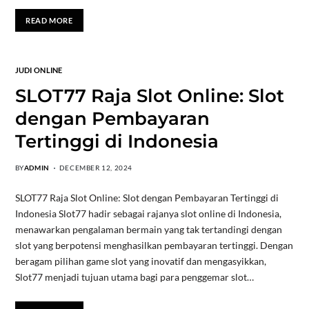
READ MORE
JUDI ONLINE
SLOT77 Raja Slot Online: Slot
dengan Pembayaran
Tertinggi di Indonesia
BY
ADMIN
DECEMBER 12, 2024
SLOT77 Raja Slot Online: Slot dengan Pembayaran Tertinggi di
Indonesia Slot77 hadir sebagai rajanya slot online di Indonesia,
menawarkan pengalaman bermain yang tak tertandingi dengan
slot yang berpotensi menghasilkan pembayaran tertinggi. Dengan
beragam pilihan game slot yang inovatif dan mengasyikkan,
Slot77 menjadi tujuan utama bagi para penggemar slot…