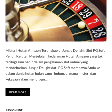
Misteri Hutan Amazon Terungkap di Jungle Delight: Slot PG Soft
Penuh Kejutan Menjelajahi kedalaman Hutan Amazon yang tak
terduga kini hadir dalam pengalaman slot online yang
mendebarkan. Jungle Delight dari PG Soft membawa Anda ke
dalam dunia hutan hujan yang rimbun, di mana misteri dan
kekayaan alam menunggu…
READ MORE
JUDI ONLINE