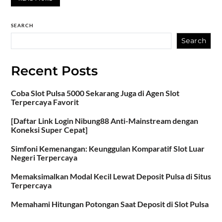
SEARCH
Search
Recent Posts
Coba Slot Pulsa 5000 Sekarang Juga di Agen Slot
Terpercaya Favorit
[Daftar Link Login Nibung88 Anti-Mainstream dengan
Koneksi Super Cepat]
Simfoni Kemenangan: Keunggulan Komparatif Slot Luar
Negeri Terpercaya
Memaksimalkan Modal Kecil Lewat Deposit Pulsa di Situs
Terpercaya
Memahami Hitungan Potongan Saat Deposit di Slot Pulsa